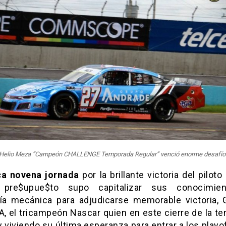
Helio Meza “Campeón CHALLENGE Temporada Regular” venció enorme desafío
ca novena jornada
por la brillante victoria del pilot
pre$upue$to supo capitalizar sus conocimie
ría mecánica para adjudicarse memorable victoria
, el tricampeón Nascar quien en este cierre de la t
y viviendo su última esperanza para entrar a los play