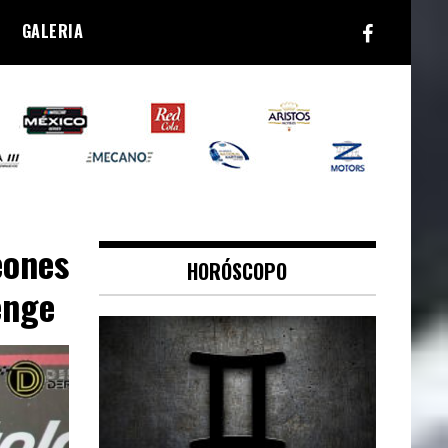
GALERIA
eones
HORÓSCOPO
enge