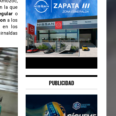
 Amozoc,
en la que
gular
o
ron
a los
n en los
uirnaldas
PUBLICIDAD