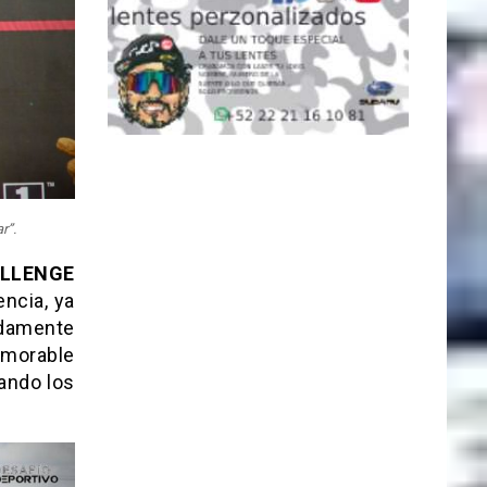
r”.
LLENGE
encia, ya
adamente
emorable
hando los