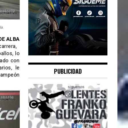
la.
DE ALBA
arrera,
allos, lo
nado con
rios, le
PUBLICIDAD
 Campeón