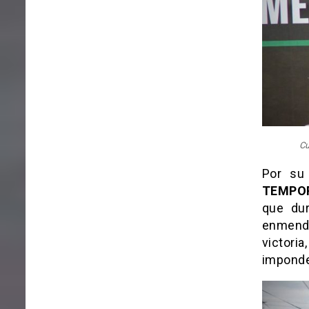
Cu
Por su
TEMPO
que dur
enmendó
victoria
imponde