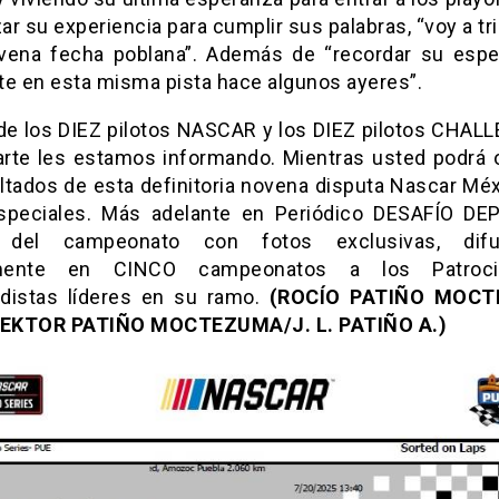
zar su experiencia para cumplir sus palabras, “voy a tr
vena fecha poblana”. Además de “recordar su espe
te en esta misma pista hace algunos ayeres”.
a de los DIEZ pilotos NASCAR y los DIEZ pilotos CHAL
arte les estamos informando. Mientras usted podrá 
ultados de esta definitoria novena disputa Nascar Méx
speciales. Más adelante en Periódico DESAFÍO DE
 del campeonato con fotos exclusivas, difu
mente en CINCO campeonatos a los Patroci
distas líderes en su ramo.
(ROCÍO PATIÑO MOCT
: EKTOR PATIÑO MOCTEZUMA/J. L. PATIÑO A.)