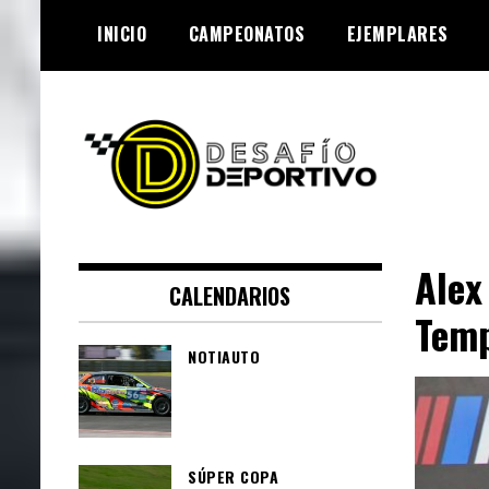
Skip
INICIO
CAMPEONATOS
EJEMPLARES
to
content
Lo mejor de el mundo de la
Desafío Deportivo
velocidad
Alex
CALENDARIOS
Temp
NOTIAUTO
SÚPER COPA