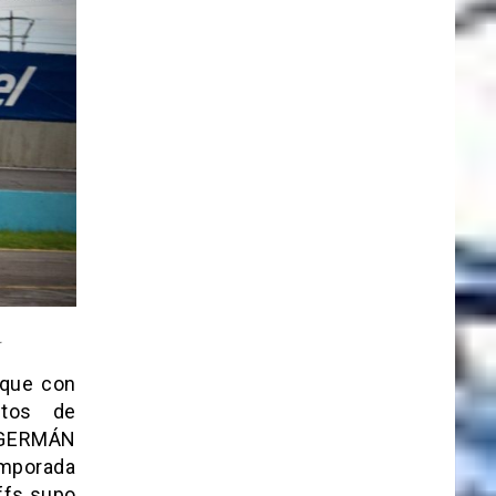
.
o que con
ntos de
, GERMÁN
emporada
offs supo