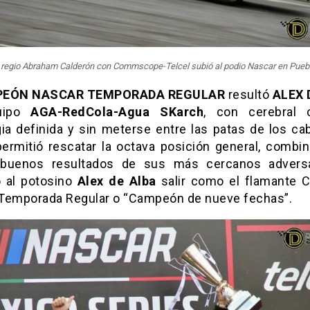
 regio Abraham Calderón con Commscope-Telcel subió al podio Nascar en Pueb
EÓN NASCAR TEMPORADA REGULAR
resultó
ALEX 
uipo
AGA-RedCola-Agua SKarch
, con cerebral c
ia definida y sin meterse entre las patas de los cab
permitió rescatar la octava posición general, combi
buenos resultados de sus más cercanos adversa
ó al potosino
Alex de Alba
salir como el flamante
Temporada Regular o “Campeón de nueve fechas”.