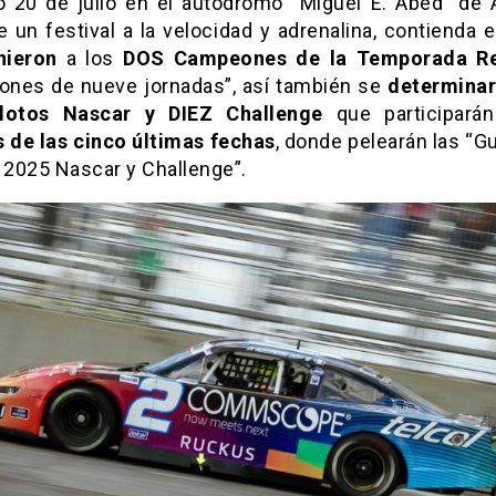
 20 de julio en el autódromo “Miguel E. Abed” de
e un festival a la velocidad y adrenalina, contienda 
nieron
a los
DOS Campeones de la Temporada Re
nes de nueve jornadas”, así también se
determina
ilotos Nascar y DIEZ Challenge
que participará
s de las cinco últimas fechas
, donde pelearán las “G
o 2025 Nascar y Challenge”.