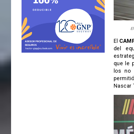
El
El
CAMP
del eq
estrateg
que le 
los no 
permiti
Nascar 