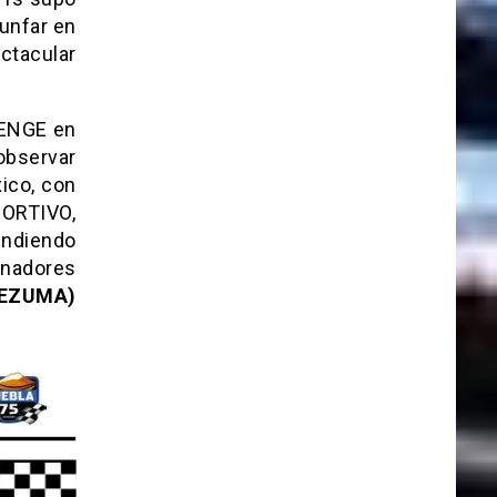
iunfar en
ctacular
LENGE en
observar
ico, con
PORTIVO,
ndiendo
nadores
EZUMA)