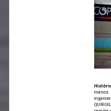
Históri
menos 
ingenie
QUIROGA
regular 