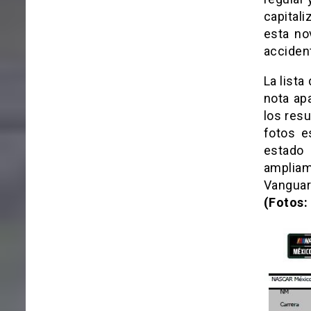
capitali
esta no
acciden
La list
nota ap
los res
fotos e
estado
amplia
Vanguar
(Fotos