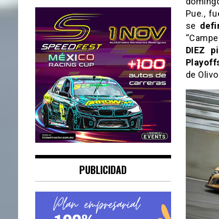
domingo
Pue., fu
se
defi
“Campeo
DIEZ p
Playoff
de Oliv
PUBLICIDAD