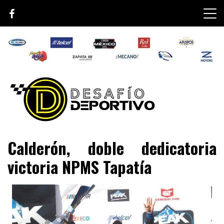
Skip
to
content
Lo mejor de el mundo de la velocidad
Desafío Deportivo
Calderón, doble dedicatoria
victoria NPMS Tapatía