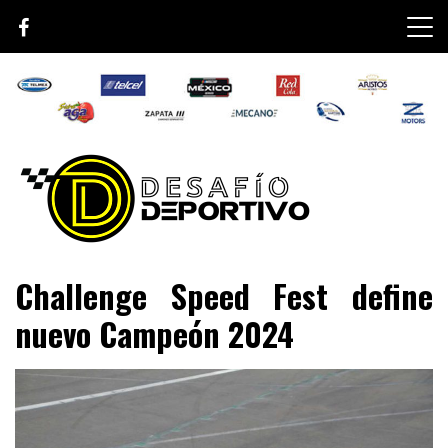
Skip
to
content
Lo mejor de el mundo de la velocidad
Desafío Deportivo
Challenge Speed Fest define
nuevo Campeón 2024