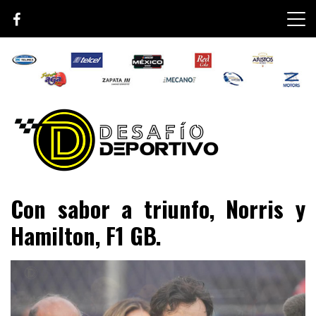
Skip
to
content
Lo mejor de el mundo de la velocidad
Desafío Deportivo
Con sabor a triunfo, Norris y
Hamilton, F1 GB.