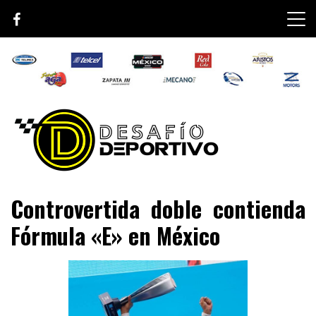
Skip
to
content
Lo mejor de el mundo de la velocidad
Desafío Deportivo
Controvertida doble contienda
Fórmula «E» en México