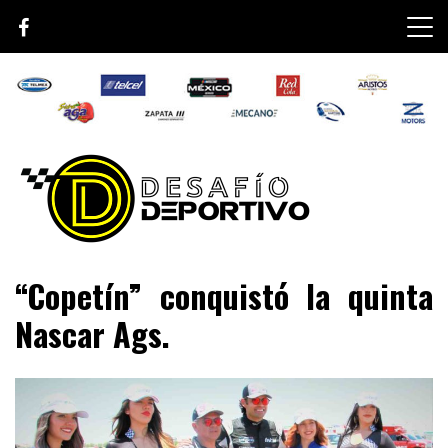
Skip
to
content
Lo mejor de el mundo de la velocidad
Desafío Deportivo
“Copetín” conquistó la quinta
Nascar Ags.