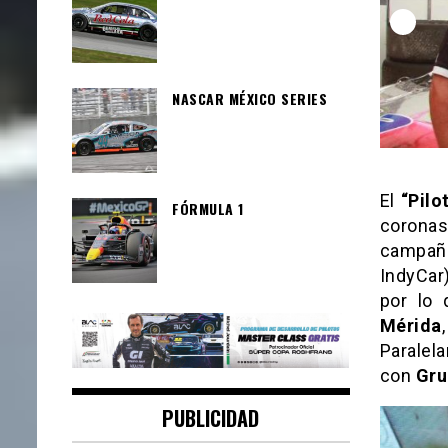
NASCAR MÉXICO SERIES
El
“Pilo
FÓRMULA 1
coronas
campaña
IndyCar
por lo 
Mérida
Paralel
con
Gru
PUBLICIDAD