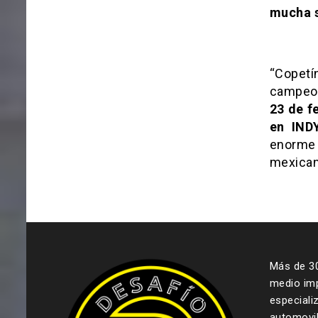
mucha s
“Copetí
campeo
23 de f
en IN
enorme 
mexica
Más de 3
medio imp
especiali
automovil