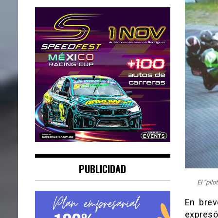
PUBLICIDAD
El “pil
En brev
expresó