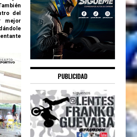
También
tro del
r mejor
 dándole
sentante
PUBLICIDAD