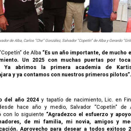
ador de Alba, Carlos “Che” González, Salvador “Copetín” de Alba y Gerardo “Grill
“Copetín” de Alba
“Es un año importante, de mucho 
imiento. Un 2025 con muchas puertas por toca
e. Ya abrimos la primera academia de Kart
jara y ya contamos con nuestros primeros pilotos”
to del año 2024
y tapatío de nacimiento, Lic. en Fi
esde hace año y medio, Salvador “Copetín” de 
ó con lo siguiente
“Agradezco el esfuerzo y apoyo
inadores, de mi familia, mi novia, amigos y me
ación. Aprovecho para desear a todos exitoso 