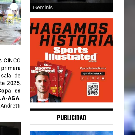
Geminis
us CINCO
 primera
esala de
te 2025,
Copa en
LA-AGA
.
Andretti
PUBLICIDAD