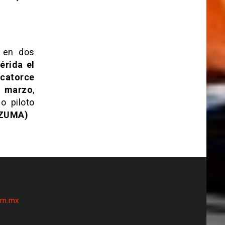
en dos
érida el
y
catorce
e marzo
,
o piloto
TEZUMA)
om.mx