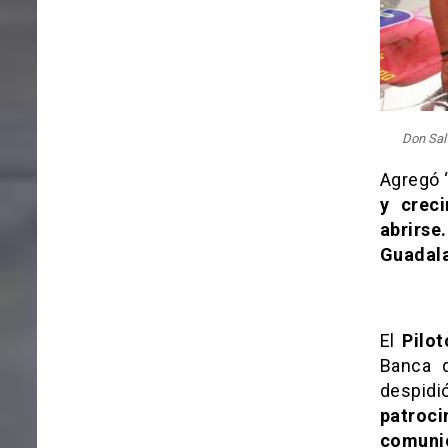
Don Salv
Agregó 
y crec
abrirs
Guadala
El
Pilo
Banca d
despidi
patroc
comunic