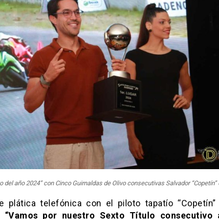
oto del año 2024” con Cinco Guirnaldas de Olivo consecutivas Salvador “Copetín” 
e plática telefónica con el piloto tapatío “Copetín”
“Vamos por nuestro Sexto Título consecutivo 