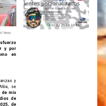
o” Nieto.
esfuerzo
r y por
ismo en
.
nanzas y
Alba, se
 de mis
dios de
2025, de