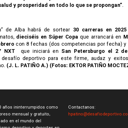
alud y prosperidad en todo lo que se propongan”
.
n” de Alba habrá de sortear
30 carreras en 2025
natos,
dieciséis en Súper Copa
que arrancará en
M
ebrero
con 8 fechas (dos competencias por fecha) 
DY NXT
que iniciará en
San Petersburgo el 2 d
desafío deportivo para este firme, audaz y exitos
no.
(J. L. PATIÑO A.) (Fotos: EKTOR PATIÑO MOC
0 años ininterrumpidos como
Contactanos:
reso mensual y gratuito,
hpatino@desafiodeportivo.c
zado en el mundo del
ismo deportivo y deportes en