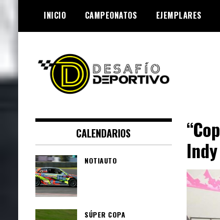
Skip
INICIO
CAMPEONATOS
EJEMPLARES
to
content
Lo mejor de el mundo de la
Desafío Deportivo
velocidad
“Cop
CALENDARIOS
Indy
NOTIAUTO
SÚPER COPA