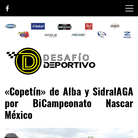
Skip
to
content
Lo mejor de el mundo de la velocidad
Desafío Deportivo
«Copetín» de Alba y SidralAGA
por BiCampeonato Nascar
México