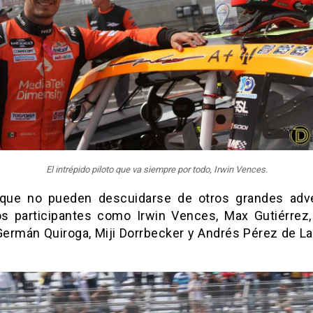
El intrépido piloto que va siempre por todo, Irwin Vences.
 que no pueden descuidarse de otros grandes adve
s participantes como Irwin Vences, Max Gutiérrez,
Germán Quiroga, Miji Dorrbecker y Andrés Pérez de Lar