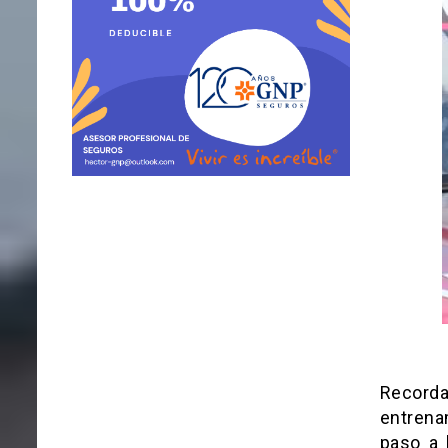
Record
entrena
paso a l