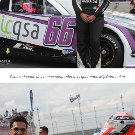
Piloto educado de buenas costumbres, el queretano Miji Dorrbecker.