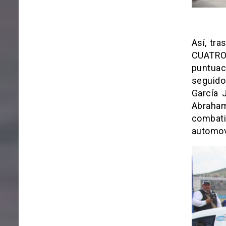
Así, tra
CUATRO 
puntuac
seguido
García 
Abraham
combat
automov