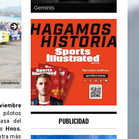
Cancer
viembre
 pilotos
PUBLICIDAD
asa del
os
Hnos.
tra más