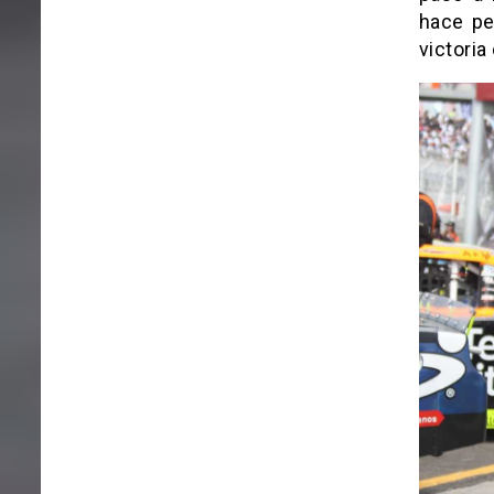
hace pe
victori