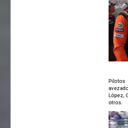
Pilotos
avezado
López, 
otros.