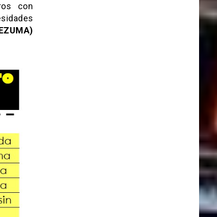
ros con
esidades
TEZUMA)