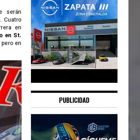
e serán
. Cuatro
rrera en
o en St.
 pero en
PUBLICIDAD