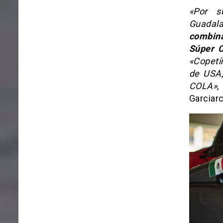
«Por s
Guadala
combina
Súper 
«Copetí
de USA,
COLA»
,
Garciarc