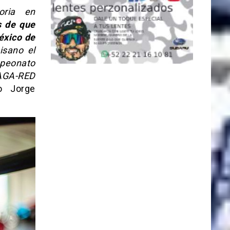
oria en
 de que
éxico de
isano el
mpeonato
 AGA-RED
ío Jorge