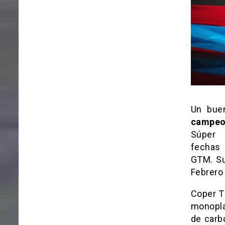
Un buen
campeo
Súper C
fechas 
GTM. Su
Febrero 
Coper T
monopla
de carb