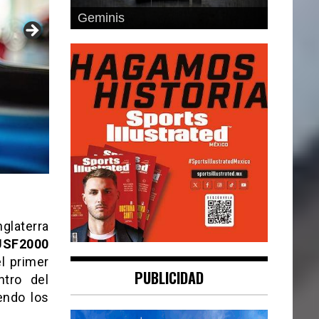
Geminis
nglaterra
USF2000
l primer
PUBLICIDAD
ntro del
endo los