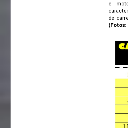
el mot
caracte
de carr
(Fotos: