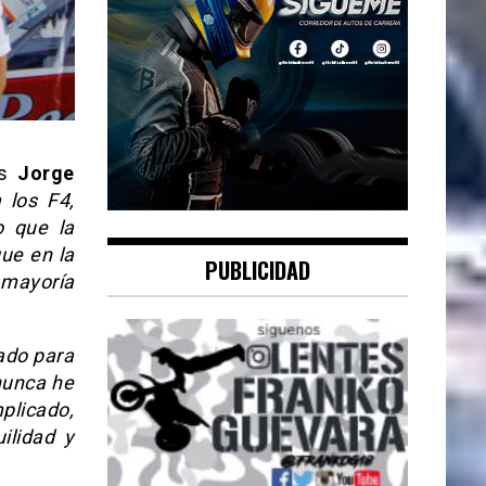
os
Jorge
 los F4,
o que la
ue en la
PUBLICIDAD
a mayoría
ado para
 nunca he
plicado,
ilidad y