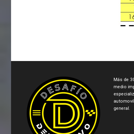
Más de 3
medio imp
especiali
automovil
general.