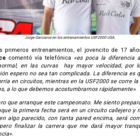
Jorge Garciarce en los entrenamientos USF2000 USA.
s primeros entrenamientos, el jovencito de 17 añ
ce
comentó vía telefónica
«es poca la diferencia a
ormal, en las curvas hay mayor velocidad, por l
ión espero no sea tan complicada. La diferencia es q
rría en circuitos, mientras en la USF2000 se corre l
os, a lo que debemos acostumbrarnos rápidamente»
.
ero que arranque este campeonato. Me siento prepar
nque la primera fecha será en un circuito callejero y
 en algo parecido, con tanta pared encima, será com
pero finalizar la carrera que me dará mayor tranqu
ncia».