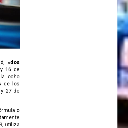
ad,
«dos
 y 16 de
pla ocho
s de los
 y 27 de
órmula o
etamente
 utiliza