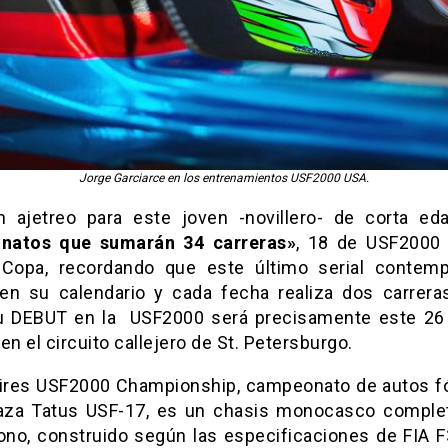
Jorge Garciarce en los entrenamientos USF2000 USA.
 ajetreo para este joven -novillero- de corta ed
natos que sumarán 34 carreras»
, 18 de USF2000
opa, recordando que este último serial contem
en su calendario y cada fecha realiza dos carrera
 DEBUT en la USF2000 será precisamente este 26
en el circuito callejero de St. Petersburgo.
ires USF2000 Championship, campeonato de autos f
za Tatus USF-17, es un chasis monocasco compl
ono, construido según las especificaciones de FIA F3,