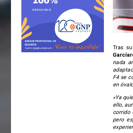
Tras su
Garcíar
nada an
adaptac
F4 se co
en óval
«Ya qui
ello, au
corrido
pero es
experie