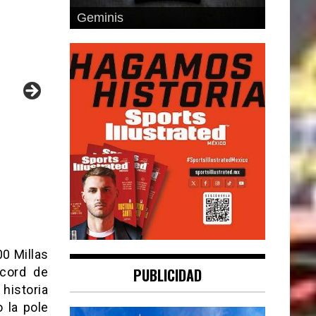
Geminis
0 Millas
ecord de
PUBLICIDAD
 historia
 la pole