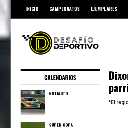
Skip
INICIO
CAMPEONATOS
EJEMPLARES
to
content
Lo mejor de el mundo de la
Desafío Deportivo
velocidad
Dixo
CALENDARIOS
parr
NOTIAUTO
*El regi
SÚPER COPA