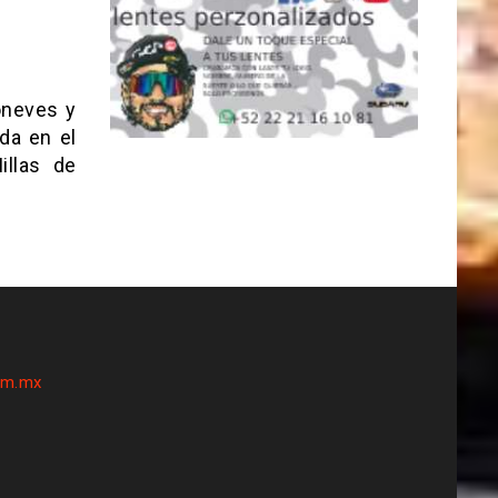
oneves y
da en el
illas de
om.mx