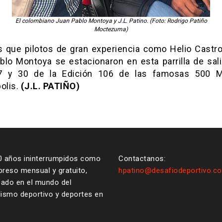
El colombiano Juan Pablo Montoya y J.L. Patino. (Foto: Rodrigo Patiño
Moctezuma)
s que pilotos de gran experiencia como Helio Castr
blo Montoya se estacionaron en esta parrilla de sali
7 y 30 de la Edición 106 de las famosas 500 M
olis.
(J.L. PATIÑO)
0 años ininterrumpidos como
Contactanos:
reso mensual y gratuito,
hpatino@desafiodeportivo.c
zado en el mundo del
ismo deportivo y deportes en