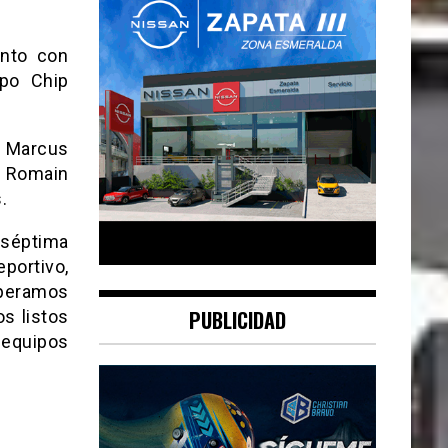
unto con
ipo Chip
, Marcus
, Romain
.
 séptima
portivo,
speramos
PUBLICIDAD
s listos
 equipos