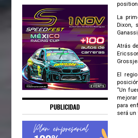
positio
La prim
Dixon, 
Ganassi,
Atrás d
Ericsso
Grossje
El regi
posició
“Un fue
mejorar
para en
PUBLICIDAD
será un 