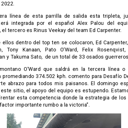
n 2022.
era línea de esta parrilla de salida esta tripleta, j
será integrada por el español Alex Palou del equ
 el tercero es Rinus Veekay del team Ed Carpenter.
e ellos dentro del top ten se colocaron, Ed Carpenter
n, Tony Kanaan, Pato O’Ward, Felix Rosenqvist
an y Takuma Sato, de un total de 33 osados guerreros
omontano O’Ward que saldrá en la tercera línea o
n promediando 374.502 kph. comento para Desafío De
rte abrazo para todos mis paisanos. El domingo e
 este sitio, el apoyo del equipo es estupendo. Estamo
frentar esta competencia donde la estrategia de los
factor importante rumbo a la victoria”.