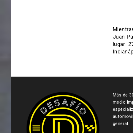
Mientra
Juan Pa
lugar 2
Indianáp
Más de 3
medio imp
especiali
automovil
general.