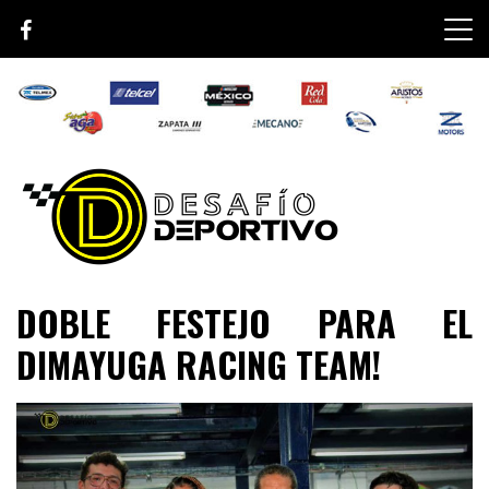
Skip
to
content
Lo mejor de el mundo de la velocidad
Desafío Deportivo
DOBLE FESTEJO PARA EL
DIMAYUGA RACING TEAM!