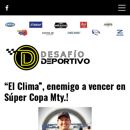
Skip
to
content
Lo mejor de el mundo de la velocidad
Desafío Deportivo
“El Clima”, enemigo a vencer en
Súper Copa Mty.!