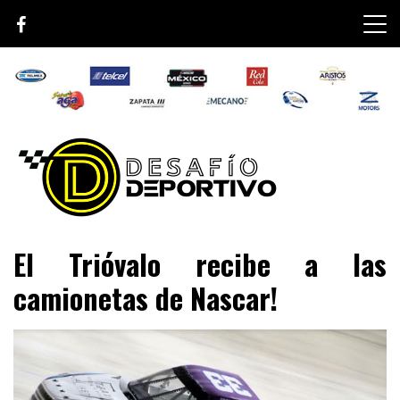
Skip
to
content
Lo mejor de el mundo de la velocidad
Desafío Deportivo
El Trióvalo recibe a las
camionetas de Nascar!