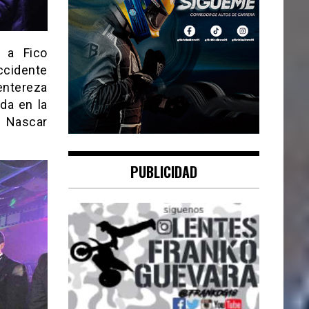
 a Fico
cidente
entereza
da en la
 Nascar
PUBLICIDAD