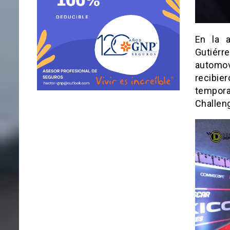
En la 
Gutiér
automov
recibie
tempor
Challen