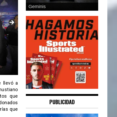
Cancer
 llevó a
nustiano
otos que
PUBLICIDAD
rdonados
rías que