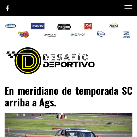
Skip
to
content
Lo mejor de el mundo de la velocidad
Desafío Deportivo
En meridiano de temporada SC
arriba a Ags.