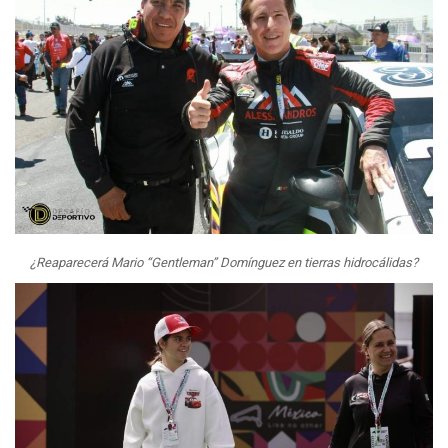
¿Reaparecerá Mario “Gentleman” Domínguez en tierras hidrocálidas?