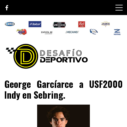
Skip
to
content
Lo mejor de el mundo de la velocidad
Desafío Deportivo
George Garcíarce a USF2000
Indy en Sebring.