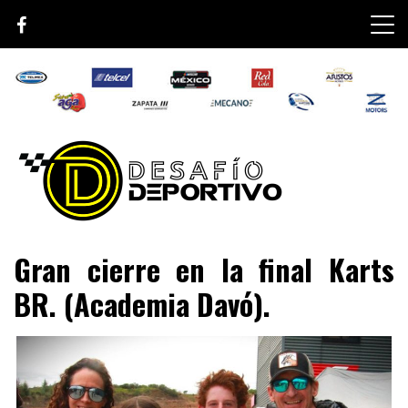
Skip
to
content
Lo mejor de el mundo de la velocidad
Desafío Deportivo
Gran cierre en la final Karts
BR. (Academia Davó).