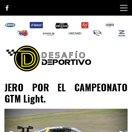
Skip
to
content
Lo mejor de el mundo de la velocidad
Desafío Deportivo
JERO POR EL CAMPEONATO
GTM Light.