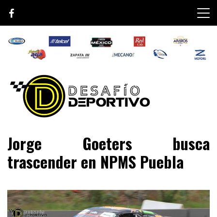
Skip
to
content
Lo mejor de el mundo de la velocidad
Desafío Deportivo
Jorge Goeters busca
trascender en NPMS Puebla