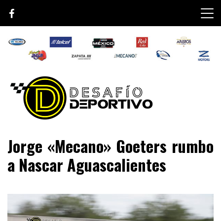
Skip
to
content
Lo mejor de el mundo de la velocidad
Desafío Deportivo
Jorge «Mecano» Goeters rumbo
a Nascar Aguascalientes