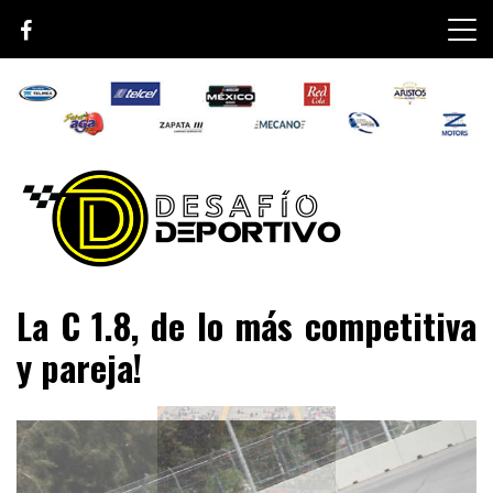
Skip
to
content
Lo mejor de el mundo de la velocidad
Desafío Deportivo
La C 1.8, de lo más competitiva
y pareja!