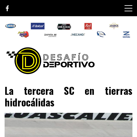
Skip
to
content
Lo mejor de el mundo de la velocidad
Desafío Deportivo
La tercera SC en tierras
hidrocálidas