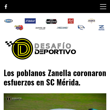
Skip
to
content
Lo mejor de el mundo de la velocidad
Desafío Deportivo
Los poblanos Zanella coronaron
esfuerzos en SC Mérida.