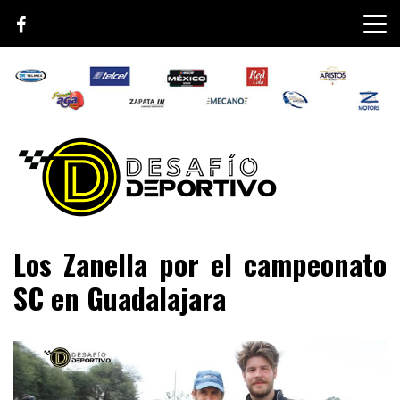
Skip
to
content
Lo mejor de el mundo de la velocidad
Desafío Deportivo
Los Zanella por el campeonato
SC en Guadalajara