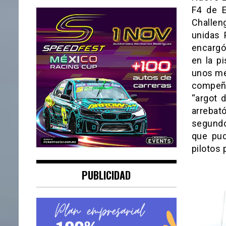
F4 de E
Challen
unidas 
encargó
en la p
unos me
compeña
“argot 
arrebat
segundo
que pud
pilotos 
PUBLICIDAD