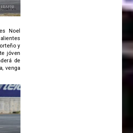
ues Noel
alientes
orteño y
te jóven
nderá de
ta, venga