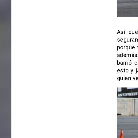
Así que
seguram
porque 
además 
barrió 
esto y j
quien ve