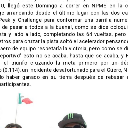
U, llegó este Domingo a correr en NPMS en la c
ge arrancando desde el último lugar con las dos ca
Peak y Challenge para conformar una parrilla nume
 de pasar a todos a la buena!, como se dice coloqu
ista y lado a lado, completando las 64 vueltas, pero 
tros para cruzar la pista soltó el acelerador pensand
ero de equipo respetaría la victoria, pero como se di
deportivo” esto no se acaba, hasta que se acaba, y 
ó el triunfo cruzando la meta primero por un d
 (0.114), un incidente desafortunado para el Güero, N
o haber ganado en su tierra después de rebasar 
participantes.