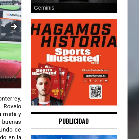
Geminis
enge.
nterrey,
n Rovelo
a meta y
PUBLICIDAD
i buenas
iundo de
do en la