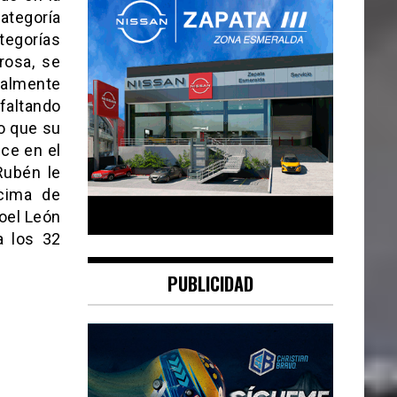
ategoría
tegorías
rosa, se
ialmente
faltando
o que su
ce en el
Rubén le
écima de
oel León
a los 32
PUBLICIDAD