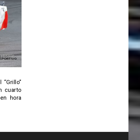
“Grillo”
n cuarto
 en hora