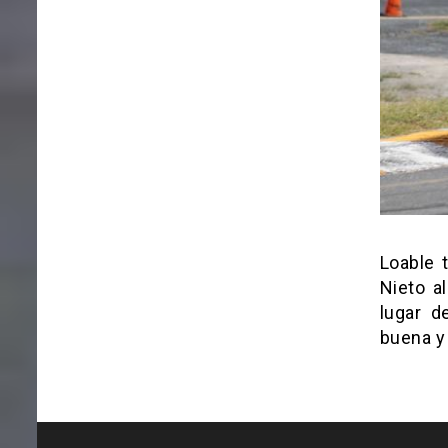
Loable 
Nieto a
lugar d
buena y 