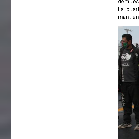
demuestr
La cuar
mantiene