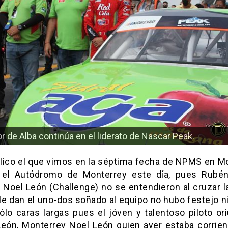
ano rompió jettaturas con el tercer lugar en Nascar Chall
r de Alba continúa en el liderato de Nascar Peak.
íblico el que vimos en la séptima fecha de NPMS en Mo
 el Autódromo de Monterrey este día, pues Rubé
y Noel León (Challenge) no se entendieron al cruzar l
le dan el uno-dos soñado al equipo no hubo festejo n
sólo caras largas pues el jóven y talentoso piloto or
eón, Monterrey Noel León quien ayer estaba corrien