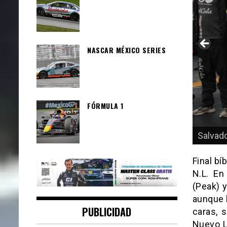
NASCAR MÉXICO SERIES
FÓRMULA 1
El pobl
Salvado
Final b
N.L. En
(Peak) 
aunque 
PUBLICIDAD
caras, 
Nuevo L