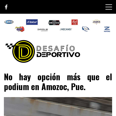
Skip
to
content
Lo mejor de el mundo de la velocidad
Desafío Deportivo
No hay opción más que el
podium en Amozoc, Pue.