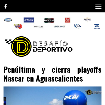
Skip
to
content
Lo mejor de el mundo de la velocidad
Desafío Deportivo
Penúltima y cierra playoffs
Nascar en Aguascalientes