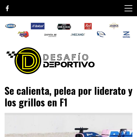
Skip
to
content
Lo mejor de el mundo de la velocidad
Desafío Deportivo
Se calienta, pelea por liderato y
los grillos en F1