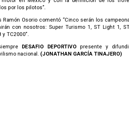
 motor en México y con la definición de los tro
os por los pilotos”.
s Ramón Osorio comentó “Cinco serán los campeon
nirán con nosotros: Super Turismo 1, ST Light 1, ST 
8 y TC2000”.
siempre
DESAFIO DEPORTIVO
presente y difund
ilismo nacional.
(JONATHAN GARCÍA TINAJERO)