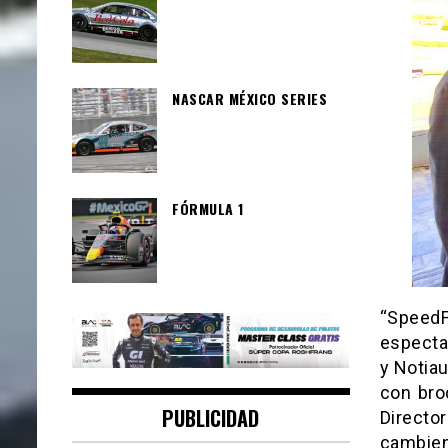
NASCAR MÉXICO SERIES
FÓRMULA 1
“Spee
especta
y Notiau
con bro
PUBLICIDAD
Directo
cambien 