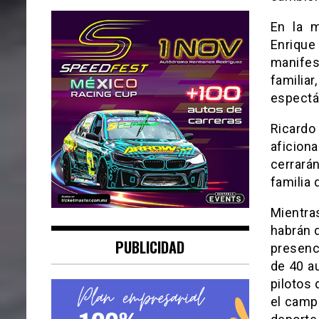
En la m
Enriqu
manifes
familia
espectá
Ricard
aficion
cerrará
familia 
Mientra
habrán d
PUBLICIDAD
presenc
de 40 au
pilotos
el camp