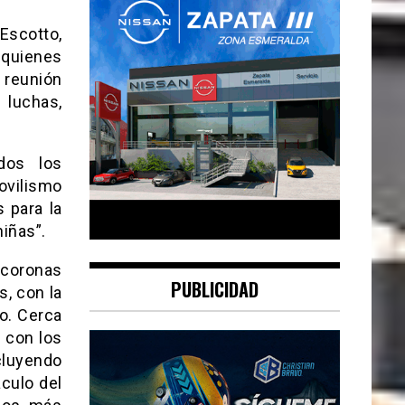
Escotto,
quienes
 reunión
 luchas,
dos los
ovilismo
 para la
niñas”.
 coronas
PUBLICIDAD
s, con la
o. Cerca
, con los
cluyendo
culo del