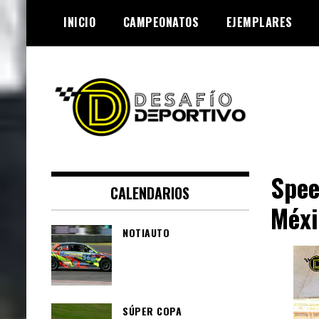
Skip
INICIO
CAMPEONATOS
EJEMPLARES
to
content
Lo mejor de el mundo de la
Desafío Deportivo
velocidad
Spee
CALENDARIOS
Méxi
NOTIAUTO
SÚPER COPA