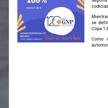
deporte
codiciad
Mientra
se defi
Copa 1.
Como 
automov