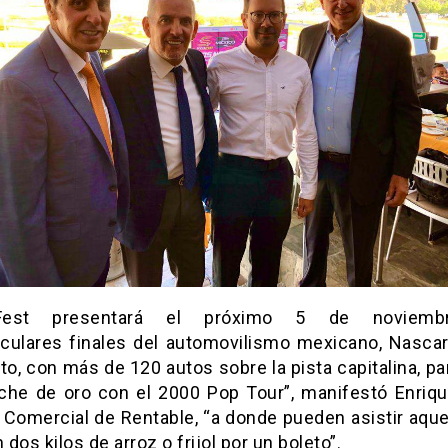
dFest presentará el próximo 5 de noviemb
culares finales del automovilismo mexicano, Nasca
to, con más de 120 autos sobre la pista capitalina, pa
che de oro con el 2000 Pop Tour”, manifestó Enriq
r Comercial de Rentable, “a donde pueden asistir aque
dos kilos de arroz o frijol por un boleto”.