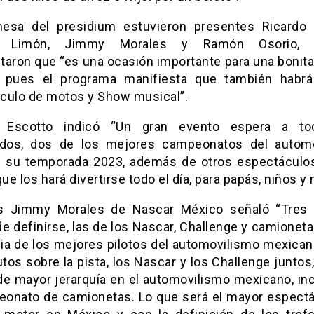
esa del presidium estuvieron presentes Ricardo 
e Limón, Jimmy Morales y Ramón Osorio, 
taron que “es una ocasión importante para una bonita
r, pues el programa manifiesta que también habrá
culo de motos y Show musical”.
o Escotto indicó “Un gran evento espera a to
ados, dos de los mejores campeonatos del autom
n su temporada 2023, además de otros espectáculos
que los hará divertirse todo el día, para papás, niños y 
s Jimmy Morales de Nascar México señaló “Tres
e definirse, las de los Nascar, Challenge y camioneta
ia de los mejores pilotos del automovilismo mexican
tos sobre la pista, los Nascar y los Challenge juntos
 de mayor jerarquía en el automovilismo mexicano, in
eonato de camionetas. Lo que será el mayor espectá