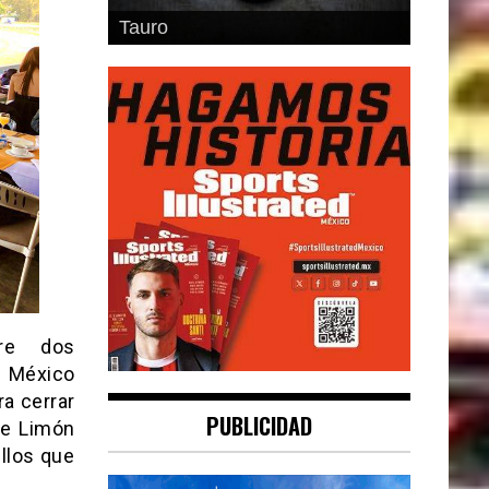
Geminis
re dos
r México
ra cerrar
PUBLICIDAD
ue Limón
llos que