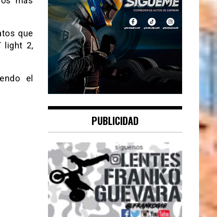
feos más
atos que
light 2,
iendo el
PUBLICIDAD