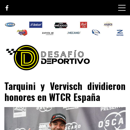
Skip
to
content
Lo mejor de el mundo de la velocidad
Desafío Deportivo
Tarquini y Vervisch dividieron
honores en WTCR España