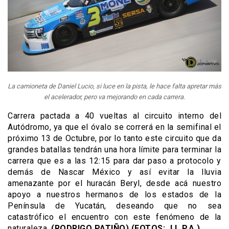
La camioneta de Daniel Lucio, si luce en la pista, le hace falta apretar más
el acelerador, pero va mejorando en cada carrera.
Carrera pactada a
40 vueltas al circuito interno del
Autódromo, ya que el óvalo se correrá en la semifinal el
próximo 13 de Octubre, por lo tanto este circuito que da
grandes batallas tendrán una hora límite para terminar la
carrera que es a las 12:15 para dar paso a protocolo y
demás de
Nascar
México y así evitar la lluvia
amenazante por el huracán
Beryl
, desde acá nuestro
apoyo a nuestros hermanos de los estados de la
Península de Yucatán, deseando que no sea
catastrófico el encuentro con este fenómeno de la
naturaleza.
(RODRIGO PATIÑO) (FOTOS: J.L.P.A.)