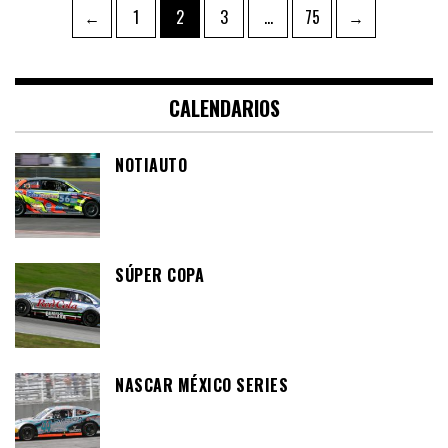
Paginación
Page
Page
Page
Page
←
1
2
3
…
75
→
de
entradas
CALENDARIOS
NOTIAUTO
SÚPER COPA
NASCAR MÉXICO SERIES