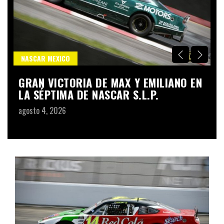
NASCAR MEXICO
F
N
GRAN VICTORIA DE MAX Y EMILIANO EN
A
LA SÉPTIMA DE NASCAR S.L.P.
D
C
agosto 4, 2026
ju